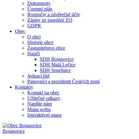
Dokumenty
Územní plán
Rozpočty a závěrečné účty
Zápisy ze zasedání ZO
GDPR
Obec
O obci
Historie obce
Zastupitelstvo obce
Hasiči
SDH Bojanovice
SDH Malá Lečice
SDH Senešnice
Jednací řád
Panovníci a prezidenti Českých zemí
Kontakty
Kontakt na obec
Užitečné odkazy
Napište nám
Mapa webu
Interaktivní mapa
Bojanovice