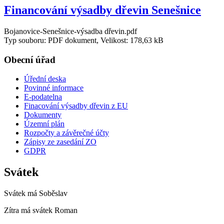
Financování výsadby dřevin Senešnice
Bojanovice-Senešnice-výsadba dřevin.pdf
Typ souboru: PDF dokument, Velikost: 178,63 kB
Obecní úřad
Úřední deska
Povinné informace
E-podatelna
Finacování výsadby dřevin z EU
Dokumenty
Územní plán
Rozpočty a závěrečné účty
Zápisy ze zasedání ZO
GDPR
Svátek
Svátek má
Soběslav
Zítra má svátek
Roman