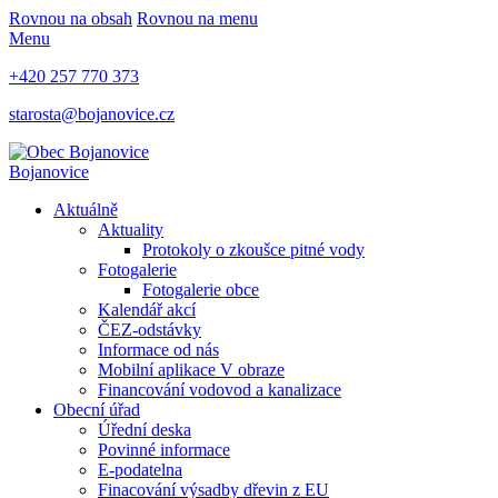
Rovnou na obsah
Rovnou na menu
Menu
+420 257 770 373
starosta@bojanovice.cz
Bojanovice
Aktuálně
Aktuality
Protokoly o zkoušce pitné vody
Fotogalerie
Fotogalerie obce
Kalendář akcí
ČEZ-odstávky
Informace od nás
Mobilní aplikace V obraze
Financování vodovod a kanalizace
Obecní úřad
Úřední deska
Povinné informace
E-podatelna
Finacování výsadby dřevin z EU