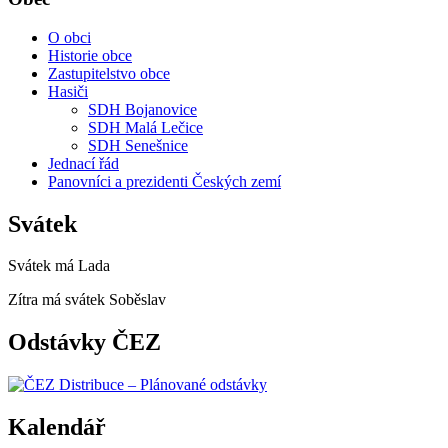
O obci
Historie obce
Zastupitelstvo obce
Hasiči
SDH Bojanovice
SDH Malá Lečice
SDH Senešnice
Jednací řád
Panovníci a prezidenti Českých zemí
Svátek
Svátek má
Lada
Zítra má svátek
Soběslav
Odstávky ČEZ
Kalendář