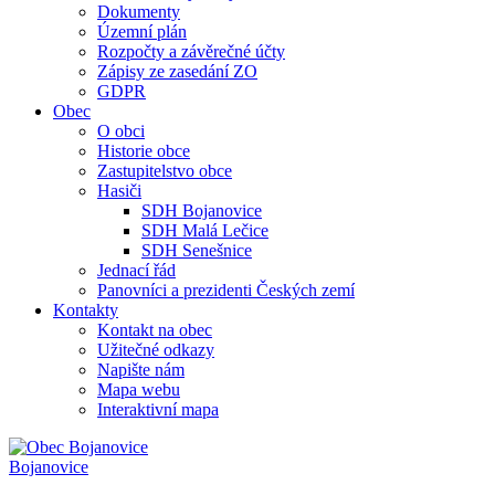
Dokumenty
Územní plán
Rozpočty a závěrečné účty
Zápisy ze zasedání ZO
GDPR
Obec
O obci
Historie obce
Zastupitelstvo obce
Hasiči
SDH Bojanovice
SDH Malá Lečice
SDH Senešnice
Jednací řád
Panovníci a prezidenti Českých zemí
Kontakty
Kontakt na obec
Užitečné odkazy
Napište nám
Mapa webu
Interaktivní mapa
Bojanovice