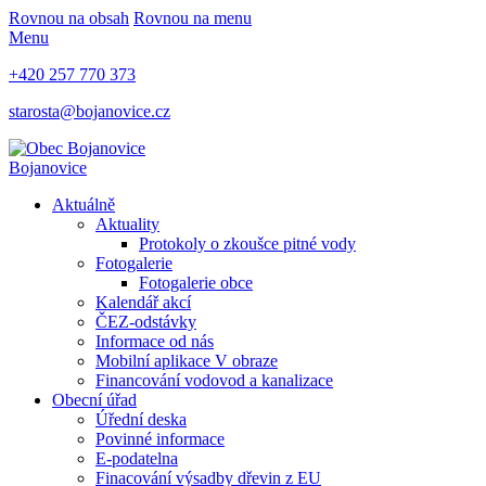
Rovnou na obsah
Rovnou na menu
Menu
+420 257 770 373
starosta@bojanovice.cz
Bojanovice
Aktuálně
Aktuality
Protokoly o zkoušce pitné vody
Fotogalerie
Fotogalerie obce
Kalendář akcí
ČEZ-odstávky
Informace od nás
Mobilní aplikace V obraze
Financování vodovod a kanalizace
Obecní úřad
Úřední deska
Povinné informace
E-podatelna
Finacování výsadby dřevin z EU